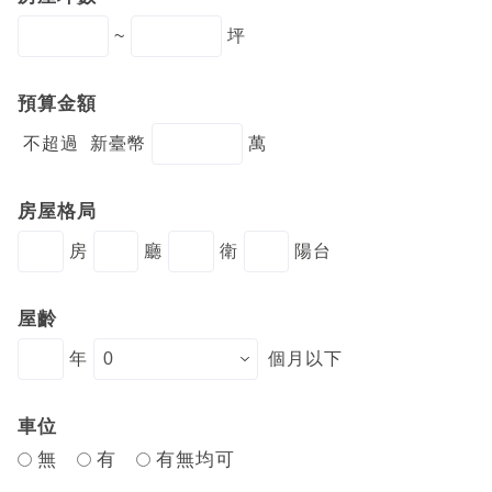
~
坪
預算金額
不超過
新臺幣
萬
房屋格局
房
廳
衛
陽台
屋齡
年
個月以下
車位
無
有
有無均可