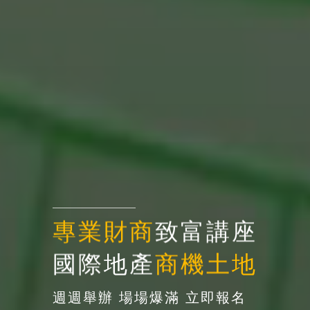
專
業
財
商
致
富
講
座
國
際
地
產
商
機
土
地
週週舉辦
場場爆滿
立即報名