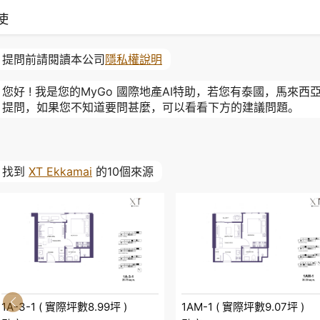
使
提問前請閱讀本公司
隱私權說明
您好 ! 我是您的MyGo 國際地產AI特助，若您有泰國，馬來
提問，如果您不知道要問甚麼，可以看看下方的建議問題。
找到
XT Ekkamai
的10個來源
1A-3-1 ( 實際坪數8.99坪 )
1AM-1 ( 實際坪數9.07坪 )