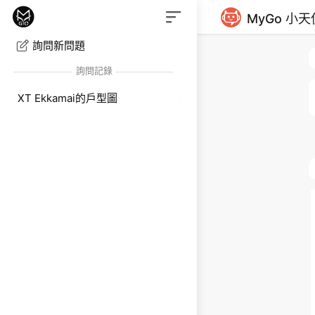
MyGo 小天
詢問新問題
詢問記錄
XT Ekkamai的戶型圖
際坪數16.18坪 )
2C ( 實際坪數17.24坪 )